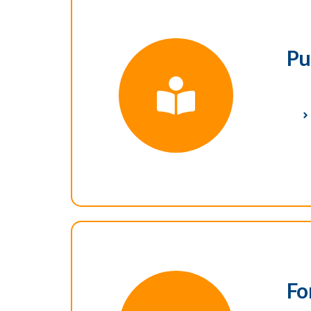
Pu
Fo