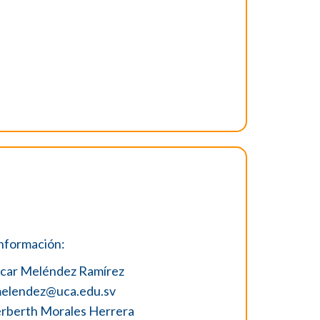
nformación:
car Meléndez Ramírez
elendez@uca.edu.sv
rberth Morales Herrera