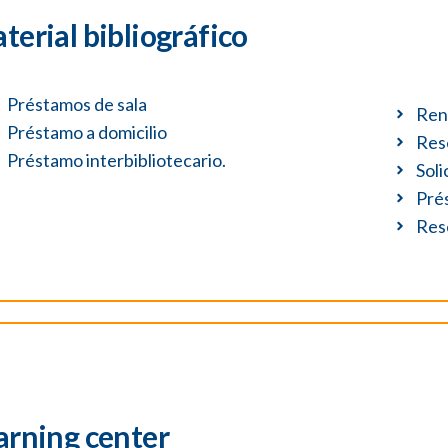
terial bibliográfico
Préstamos de sala
Ren
Préstamo a domicilio
Rese
Préstamo interbibliotecario.
Soli
Pré
Rese
arning center