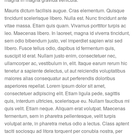
Mauris dictum facilisis augue. Cras elementum. Quisque
tincidunt scelerisque libero. Nulla est. Nunc tincidunt ante
vitae massa. Etiam quis quam. Vivamus porttitor turpis ac
leo. Maecenas libero. In laoreet, magna id viverra tincidunt,
sem odio bibendum justo, vel imperdiet sapien wisi sed
libero. Fusce tellus odio, dapibus id fermentum quis,
suscipit id erat. Nullam justo enim, consectetuer nec,
ullamcorper ac, vestibulum in, elit. Itaque earum rerum hic
tenetur a sapiente delectus, ut aut reiciendis voluptatibus
maiores alias consequatur aut perferendis doloribus
asperiores repellat. Lorem ipsum dolor sit amet,
consectetuer adipiscing elit. Etiam ligula pede, sagittis
quis, interdum ultricies, scelerisque eu. Nullam faucibus mi
quis velit. Etiam neque. Aliquam erat volutpat. Maecenas
fermentum, sem in pharetra pellentesque, velit turpis
volutpat ante, in pharetra metus odio a lectus. Class aptent
taciti sociosqu ad litora torquent per conubia nostra, per