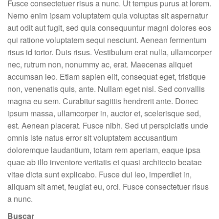
Fusce consectetuer risus a nunc. Ut tempus purus at lorem.
Nemo enim ipsam voluptatem quia voluptas sit aspernatur
aut odit aut fugit, sed quia consequuntur magni dolores eos
qui ratione voluptatem sequi nesciunt. Aenean fermentum
risus id tortor. Duis risus. Vestibulum erat nulla, ullamcorper
nec, rutrum non, nonummy ac, erat. Maecenas aliquet
accumsan leo. Etiam sapien elit, consequat eget, tristique
non, venenatis quis, ante. Nullam eget nisl. Sed convallis
magna eu sem. Curabitur sagittis hendrerit ante. Donec
ipsum massa, ullamcorper in, auctor et, scelerisque sed,
est. Aenean placerat. Fusce nibh. Sed ut perspiciatis unde
omnis iste natus error sit voluptatem accusantium
doloremque laudantium, totam rem aperiam, eaque ipsa
quae ab illo inventore veritatis et quasi architecto beatae
vitae dicta sunt explicabo. Fusce dui leo, imperdiet in,
aliquam sit amet, feugiat eu, orci. Fusce consectetuer risus
a nunc.
Buscar