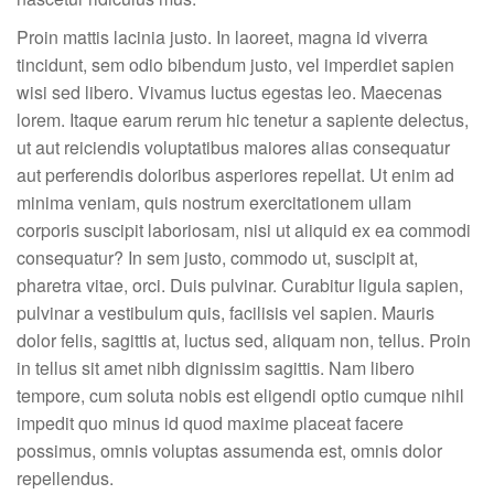
Proin mattis lacinia justo. In laoreet, magna id viverra
tincidunt, sem odio bibendum justo, vel imperdiet sapien
wisi sed libero. Vivamus luctus egestas leo. Maecenas
lorem. Itaque earum rerum hic tenetur a sapiente delectus,
ut aut reiciendis voluptatibus maiores alias consequatur
aut perferendis doloribus asperiores repellat. Ut enim ad
minima veniam, quis nostrum exercitationem ullam
corporis suscipit laboriosam, nisi ut aliquid ex ea commodi
consequatur? In sem justo, commodo ut, suscipit at,
pharetra vitae, orci. Duis pulvinar. Curabitur ligula sapien,
pulvinar a vestibulum quis, facilisis vel sapien. Mauris
dolor felis, sagittis at, luctus sed, aliquam non, tellus. Proin
in tellus sit amet nibh dignissim sagittis. Nam libero
tempore, cum soluta nobis est eligendi optio cumque nihil
impedit quo minus id quod maxime placeat facere
possimus, omnis voluptas assumenda est, omnis dolor
repellendus.