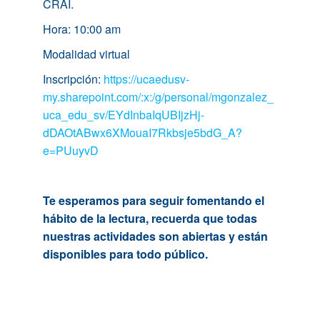
CRAI.
Hora: 10:00 am
Modalidad virtual
Inscripción:
https://ucaedusv-
my.sharepoint.com/:x:/g/personal/mgonzalez_
uca_edu_sv/EYdInbaIqUBIjzHj-
dDAOtABwx6XMouaI7Rkbsje5bdG_A?
e=PUuyvD
Te esperamos para seguir fomentando el
hábito de la lectura, recuerda que todas
nuestras actividades son abiertas y están
disponibles para todo público.