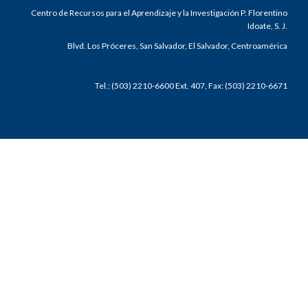
Centro de Recursos para el Aprendizaje y la Investigación P. Florentino
Idoate, S. J.
Blvd. Los Próceres, San Salvador, El Salvador, Centroamérica
Tel.: (503) 2210-6600 Ext. 407, Fax: (503) 2210-6671