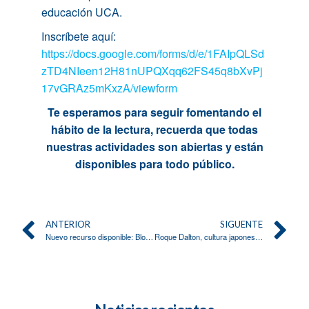
educación UCA.
Inscríbete aquí:
https://docs.google.com/forms/d/e/1FAIpQLSd
zTD4NIeen12H81nUPQXqq62FS45q8bXvPj
17vGRAz5mKxzA/viewform
Te esperamos para seguir fomentando el
hábito de la lectura, recuerda que todas
nuestras actividades son abiertas y están
disponibles para todo público.
ANTERIOR
SIGUENTE
Nuevo recurso disponible: Bloomsbury Publishing
Roque Dalton, cultura japonesa y mucho más en el CRAI