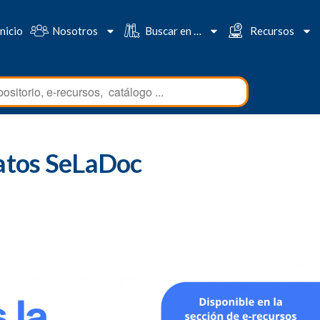
Inicio
Nosotros
Buscar en …
Recursos
datos SeLaDoc